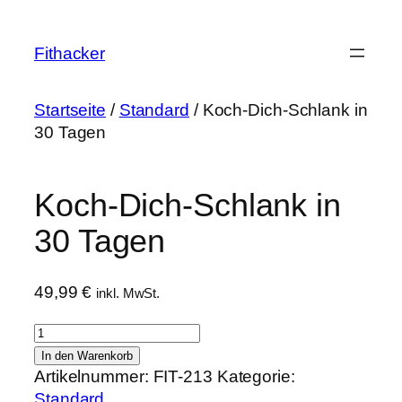
Zum
Inhalt
Fithacker
springen
Startseite
/
Standard
/ Koch-Dich-Schlank in
30 Tagen
Koch-Dich-Schlank in
30 Tagen
49,99
€
inkl. MwSt.
Koch-
Dich-
In den Warenkorb
Schlank
Artikelnummer:
FIT-213
Kategorie:
in
Standard