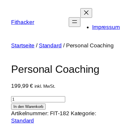
Zum
Inhalt
springen
Fithacker
Impressum
Startseite
/
Standard
/ Personal Coaching
Personal Coaching
199,99
€
inkl. MwSt.
Personal
Coaching
In den Warenkorb
Menge
Artikelnummer:
FIT-182
Kategorie:
Standard